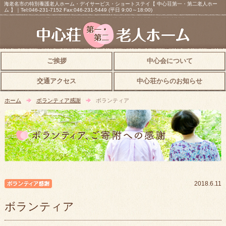
海老名市の特別養護老人ホーム・デイサービス・ショートステイ【 中心荘第一・第二老人ホー
ム 】｜Tel:046-231-7152 Fax:046-231-5449 (平日 9:00～18:00)
ご挨拶
中心会について
交通アクセス
中心荘からのお知らせ
ホーム
ボランティア感謝
ボランティア
ボランティア感謝
2018.6.11
ボランティア