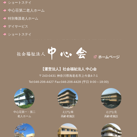
ショートステイ
中心荘第二老人ホーム
特別養護老人ホーム
デイサービス
ショートステイ
【運営法人】社会福祉法人 中心会
〒243-0431 神奈川県海老名市上今泉4-7-1
Tel:046-206-4427 Fax:046-206-4428 (平日 9:00～18:00)
中心荘第一・第二
えびな南
えびな北
老人ホーム
高齢者施設
高齢者施設