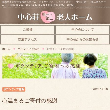
海老名市の特別養護老人ホーム・デイサービス・ショートステイ【 中心荘第一・第二老人ホー
ム 】｜Tel:046-231-7152 Fax:046-231-5449 (平日 9:00～18:00)
ご挨拶
中心会について
交通アクセス
中心荘からのお知らせ
ホーム
ボランティア感謝
心温まるご寄付の感謝
ボランティア感謝
2023.12.19
心温まるご寄付の感謝