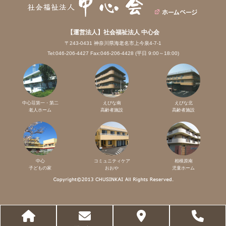
【運営法人】社会福祉法人 中心会
〒243-0431 神奈川県海老名市上今泉4-7-1
Tel:046-206-4427 Fax:046-206-4428 (平日 9:00～18:00)
中心荘第一・第二
えびな南
えびな北
老人ホーム
高齢者施設
高齢者施設
中心
コミュニティケア
相模原南
子どもの家
おおや
児童ホーム