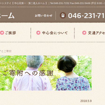
心荘第一・第二老人ホーム 】｜Tel:046-231-7152 Fax:046-231-5449 (平日 9:00～18
アとご寄付
2018.5.9