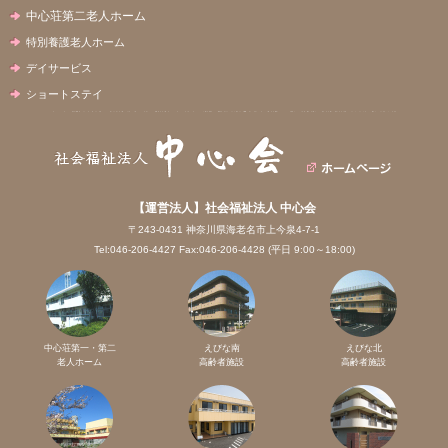
中心荘第二老人ホーム
特別養護老人ホーム
デイサービス
ショートステイ
【運営法人】社会福祉法人 中心会
〒243-0431 神奈川県海老名市上今泉4-7-1
Tel:046-206-4427 Fax:046-206-4428 (平日 9:00～18:00)
中心荘第一・第二
えびな南
えびな北
老人ホーム
高齢者施設
高齢者施設