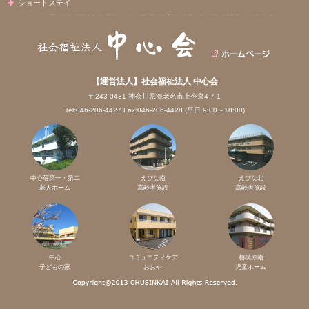
ショートステイ
【運営法人】社会福祉法人 中心会
〒243-0431 神奈川県海老名市上今泉4-7-1
Tel:046-206-4427 Fax:046-206-4428 (平日 9:00～18:00)
中心荘第一・第二
えびな南
えびな北
老人ホーム
高齢者施設
高齢者施設
中心
コミュニティケア
相模原南
子どもの家
おおや
児童ホーム