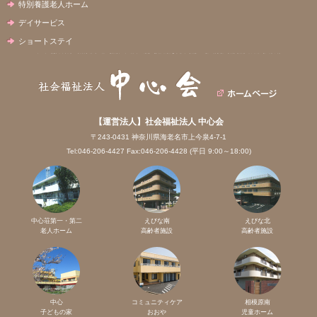
特別養護老人ホーム
デイサービス
ショートステイ
【運営法人】社会福祉法人 中心会
〒243-0431 神奈川県海老名市上今泉4-7-1
Tel:046-206-4427 Fax:046-206-4428 (平日 9:00～18:00)
中心荘第一・第二
えびな南
えびな北
老人ホーム
高齢者施設
高齢者施設
中心
コミュニティケア
相模原南
子どもの家
おおや
児童ホーム