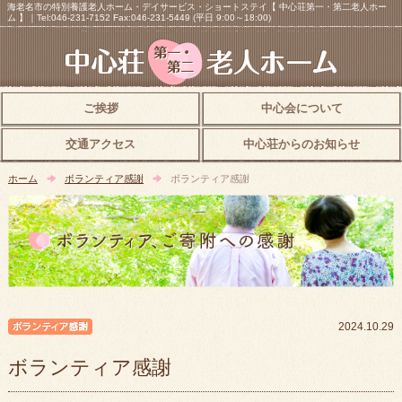
海老名市の特別養護老人ホーム・デイサービス・ショートステイ【 中心荘第一・第二老人ホー
ム 】｜Tel:046-231-7152 Fax:046-231-5449 (平日 9:00～18:00)
ご挨拶
中心会について
交通アクセス
中心荘からのお知らせ
ホーム
ボランティア感謝
ボランティア感謝
ボランティア感謝
2024.10.29
ボランティア感謝