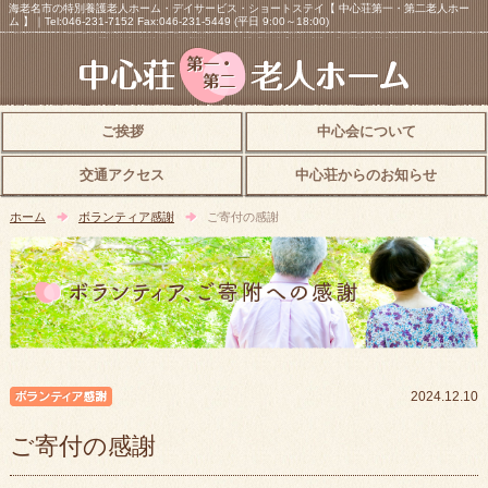
海老名市の特別養護老人ホーム・デイサービス・ショートステイ【 中心荘第一・第二老人ホー
ム 】｜Tel:046-231-7152 Fax:046-231-5449 (平日 9:00～18:00)
ご挨拶
中心会について
交通アクセス
中心荘からのお知らせ
ホーム
ボランティア感謝
ご寄付の感謝
ボランティア感謝
2024.12.10
ご寄付の感謝