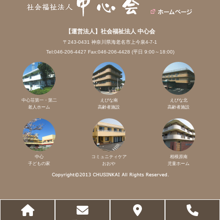
【運営法人】社会福祉法人 中心会
〒243-0431 神奈川県海老名市上今泉4-7-1
Tel:046-206-4427 Fax:046-206-4428 (平日 9:00～18:00)
中心荘第一・第二
えびな南
えびな北
老人ホーム
高齢者施設
高齢者施設
中心
コミュニティケア
相模原南
子どもの家
おおや
児童ホーム