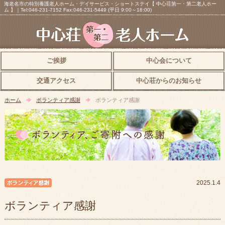
海老名市の特別養護老人ホーム・デイサービス・ショートステイ【 中心荘第一・第二老人ホー
ム 】｜Tel:046-231-7152 Fax:046-231-5449 (平日 9:00～18:00)
ご挨拶
中心会について
交通アクセス
中心荘からのお知らせ
ホーム
ボランティア感謝
ボランティア感謝
ボランティア感謝
2025.1.4
ボランティア感謝