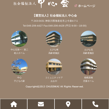
【運営法人】社会福祉法人 中心会
〒243-0431 神奈川県海老名市上今泉4-7-1
Tel:046-206-4427 Fax:046-206-4428 (平日 9:00～18:00)
中心荘第一・第二
えびな南
えびな北
老人ホーム
高齢者施設
高齢者施設
中心
コミュニティケア
相模原南
子どもの家
おおや
児童ホーム