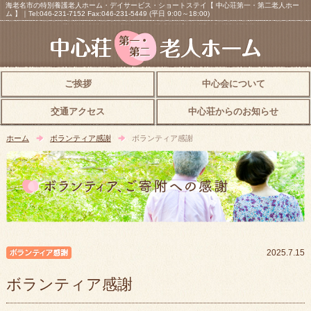
海老名市の特別養護老人ホーム・デイサービス・ショートステイ【 中心荘第一・第二老人ホー
ム 】｜Tel:046-231-7152 Fax:046-231-5449 (平日 9:00～18:00)
ご挨拶
中心会について
交通アクセス
中心荘からのお知らせ
ホーム
ボランティア感謝
ボランティア感謝
ボランティア感謝
2025.7.15
ボランティア感謝