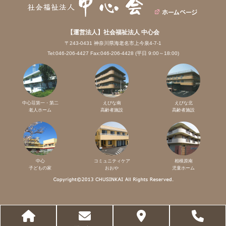
【運営法人】社会福祉法人 中心会
〒243-0431 神奈川県海老名市上今泉4-7-1
Tel:046-206-4427 Fax:046-206-4428 (平日 9:00～18:00)
中心荘第一・第二
えびな南
えびな北
老人ホーム
高齢者施設
高齢者施設
中心
コミュニティケア
相模原南
子どもの家
おおや
児童ホーム