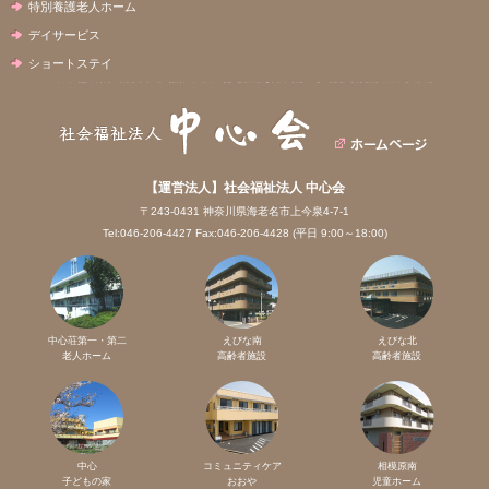
特別養護老人ホーム
デイサービス
ショートステイ
【運営法人】社会福祉法人 中心会
〒243-0431 神奈川県海老名市上今泉4-7-1
Tel:046-206-4427 Fax:046-206-4428 (平日 9:00～18:00)
中心荘第一・第二
えびな南
えびな北
老人ホーム
高齢者施設
高齢者施設
中心
コミュニティケア
相模原南
子どもの家
おおや
児童ホーム