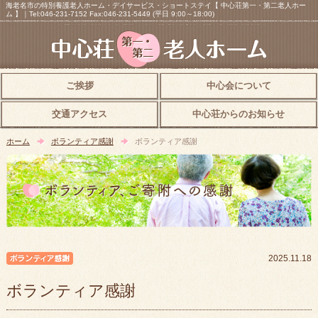
海老名市の特別養護老人ホーム・デイサービス・ショートステイ【 中心荘第一・第二老人ホー
ム 】｜Tel:046-231-7152 Fax:046-231-5449 (平日 9:00～18:00)
ご挨拶
中心会について
交通アクセス
中心荘からのお知らせ
ホーム
ボランティア感謝
ボランティア感謝
ボランティア感謝
2025.11.18
ボランティア感謝