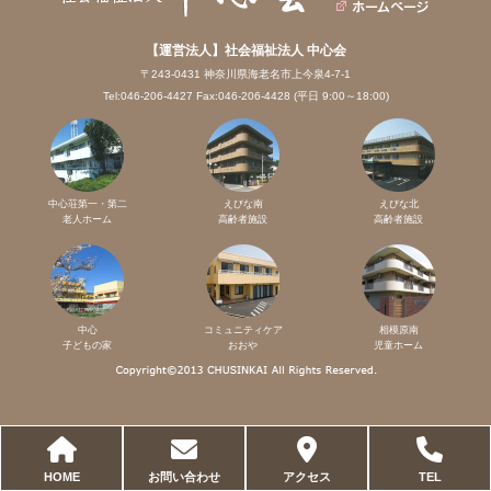
【運営法人】社会福祉法人 中心会
〒243-0431 神奈川県海老名市上今泉4-7-1
Tel:046-206-4427 Fax:046-206-4428 (平日 9:00～18:00)
中心荘第一・第二
えびな南
えびな北
老人ホーム
高齢者施設
高齢者施設
中心
コミュニティケア
相模原南
子どもの家
おおや
児童ホーム
HOME
お問い合わせ
アクセス
TEL