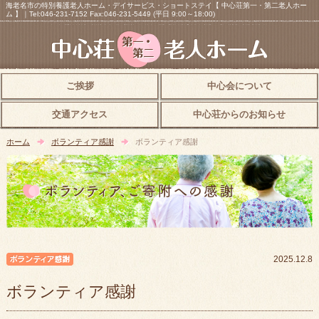
海老名市の特別養護老人ホーム・デイサービス・ショートステイ【 中心荘第一・第二老人ホー
ム 】｜Tel:046-231-7152 Fax:046-231-5449 (平日 9:00～18:00)
ご挨拶
中心会について
交通アクセス
中心荘からのお知らせ
ホーム
ボランティア感謝
ボランティア感謝
ボランティア感謝
2025.12.8
ボランティア感謝