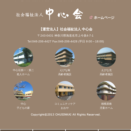
【運営法人】社会福祉法人 中心会
〒243-0431 神奈川県海老名市上今泉4-7-1
Tel:046-206-4427 Fax:046-206-4428 (平日 9:00～18:00)
中心荘第一・第二
えびな南
えびな北
老人ホーム
高齢者施設
高齢者施設
中心
コミュニティケア
相模原南
子どもの家
おおや
児童ホーム