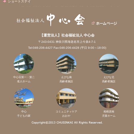
ショートステイ
【運営法人】社会福祉法人 中心会
〒243-0431 神奈川県海老名市上今泉4-7-1
Tel:046-206-4427 Fax:046-206-4428 (平日 9:00～18:00)
中心荘第一・第二
えびな南
えびな北
老人ホーム
高齢者施設
高齢者施設
中心
コミュニティケア
相模原南
子どもの家
おおや
児童ホーム