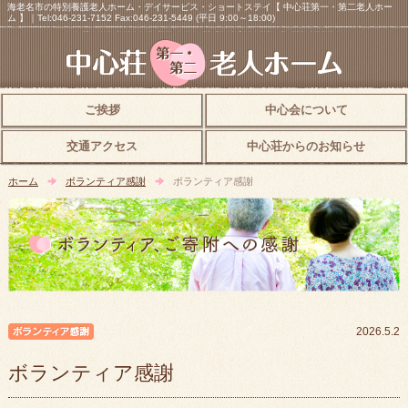
海老名市の特別養護老人ホーム・デイサービス・ショートステイ【 中心荘第一・第二老人ホー
ム 】｜Tel:046-231-7152 Fax:046-231-5449 (平日 9:00～18:00)
ご挨拶
中心会について
交通アクセス
中心荘からのお知らせ
ホーム
ボランティア感謝
ボランティア感謝
ボランティア感謝
2026.5.2
ボランティア感謝