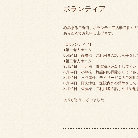
ボランティア
心温まるご寄附、ボランティア活動で多くの
あらためてお礼申し上げます。
【ボランティア】
●第一老人ホーム
8月24日 藤﨑様 ご利用者の話し相手をし
●第二老人ホーム
8月24日 川元様 洗濯物たたみをしてくだ
8月24日 小峰様 施設内の掃除をして下さ
8月24日 三ツ屋様 デイサービスのご利
8月24日 阿久津様 施設内外の掃除をして
8月24日 佐藤様 ご利用者の話し相手や
ありがとうございました