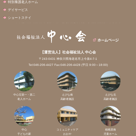
特別養護老人ホーム
デイサービス
ショートステイ
【運営法人】社会福祉法人 中心会
〒243-0431 神奈川県海老名市上今泉4-7-1
Tel:046-206-4427 Fax:046-206-4428 (平日 9:00～18:00)
中心荘第一・第二
えびな南
えびな北
老人ホーム
高齢者施設
高齢者施設
中心
コミュニティケア
相模原南
子どもの家
おおや
児童ホーム