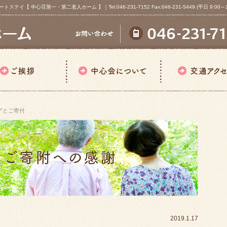
心荘第一・第二老人ホーム 】｜Tel:046-231-7152 Fax:046-231-5449 (平日 9:00～18
アとご寄付
2019.1.17