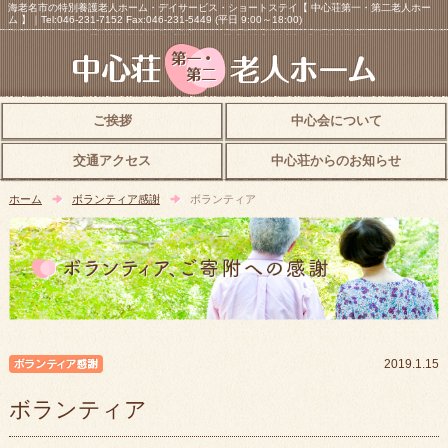
海老名市の特別養護老人ホーム・デイサービス・ショートステイ【 中心荘第一・第二老人ホー
ム 】｜Tel:046-231-7152 Fax:046-231-5449 (平日 9:00～18:00)
ご挨拶
中心会について
交通アクセス
中心荘からのお知らせ
ホーム
ボランティア感謝
ボランティア
ボランティア感謝
2019.1.15
ボランティア