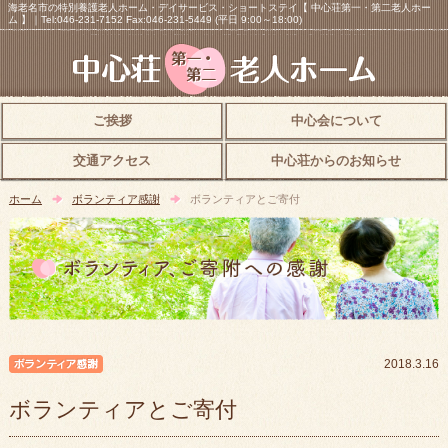
海老名市の特別養護老人ホーム・デイサービス・ショートステイ【 中心荘第一・第二老人ホー
ム 】｜Tel:046-231-7152 Fax:046-231-5449 (平日 9:00～18:00)
ご挨拶
中心会について
交通アクセス
中心荘からのお知らせ
ホーム
ボランティア感謝
ボランティアとご寄付
ボランティア感謝
2018.3.16
ボランティアとご寄付