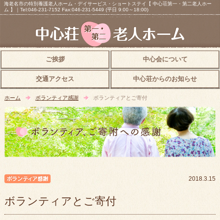
海老名市の特別養護老人ホーム・デイサービス・ショートステイ【 中心荘第一・第二老人ホー
ム 】｜Tel:046-231-7152 Fax:046-231-5449 (平日 9:00～18:00)
ご挨拶
中心会について
交通アクセス
中心荘からのお知らせ
ホーム
ボランティア感謝
ボランティアとご寄付
ボランティア感謝
2018.3.15
ボランティアとご寄付