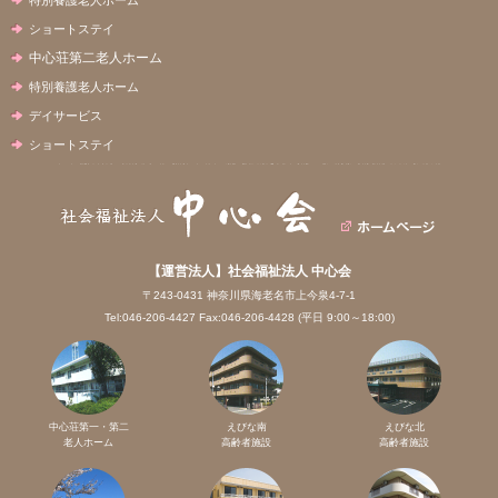
ショートステイ
中心荘第二老人ホーム
特別養護老人ホーム
デイサービス
ショートステイ
【運営法人】社会福祉法人 中心会
〒243-0431 神奈川県海老名市上今泉4-7-1
Tel:046-206-4427 Fax:046-206-4428 (平日 9:00～18:00)
中心荘第一・第二
えびな南
えびな北
老人ホーム
高齢者施設
高齢者施設