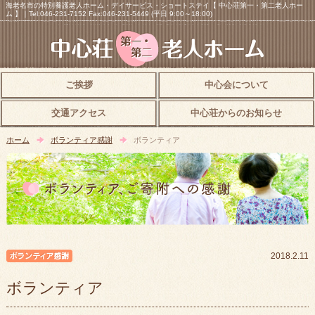
海老名市の特別養護老人ホーム・デイサービス・ショートステイ【 中心荘第一・第二老人ホー
ム 】｜Tel:046-231-7152 Fax:046-231-5449 (平日 9:00～18:00)
ご挨拶
中心会について
交通アクセス
中心荘からのお知らせ
ホーム
ボランティア感謝
ボランティア
ボランティア感謝
2018.2.11
ボランティア