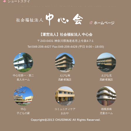
ショートステイ
【運営法人】社会福祉法人 中心会
〒243-0431 神奈川県海老名市上今泉4-7-1
Tel:046-206-4427 Fax:046-206-4428 (平日 9:00～18:00)
中心荘第一・第二
えびな南
えびな北
老人ホーム
高齢者施設
高齢者施設
中心
コミュニティケア
相模原南
子どもの家
おおや
児童ホーム