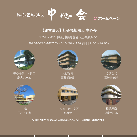
【運営法人】社会福祉法人 中心会
〒243-0431 神奈川県海老名市上今泉4-7-1
Tel:046-206-4427 Fax:046-206-4428 (平日 9:00～18:00)
中心荘第一・第二
えびな南
えびな北
老人ホーム
高齢者施設
高齢者施設
中心
コミュニティケア
相模原南
子どもの家
おおや
児童ホーム