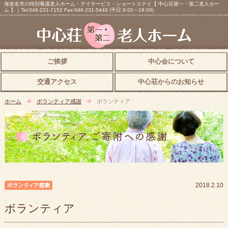
海老名市の特別養護老人ホーム・デイサービス・ショートステイ【 中心荘第一・第二老人ホー
ム 】｜Tel:046-231-7152 Fax:046-231-5449 (平日 9:00～18:00)
ご挨拶
中心会について
交通アクセス
中心荘からのお知らせ
ホーム
ボランティア感謝
ボランティア
ボランティア感謝
2018.2.10
ボランティア