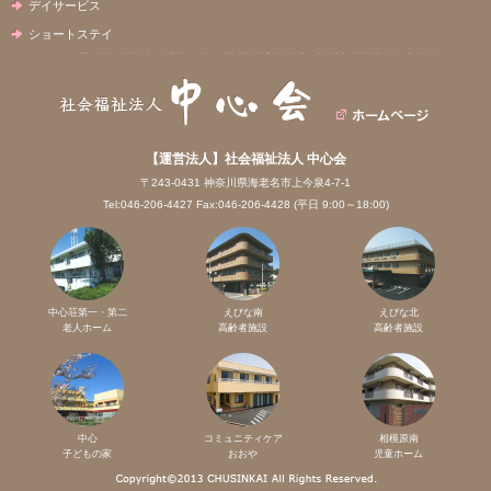
デイサービス
ショートステイ
【運営法人】社会福祉法人 中心会
〒243-0431 神奈川県海老名市上今泉4-7-1
Tel:046-206-4427 Fax:046-206-4428 (平日 9:00～18:00)
中心荘第一・第二
えびな南
えびな北
老人ホーム
高齢者施設
高齢者施設
中心
コミュニティケア
相模原南
子どもの家
おおや
児童ホーム