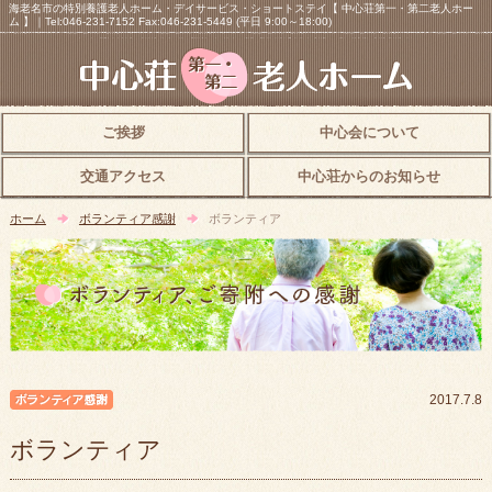
海老名市の特別養護老人ホーム・デイサービス・ショートステイ【 中心荘第一・第二老人ホー
ム 】｜Tel:046-231-7152 Fax:046-231-5449 (平日 9:00～18:00)
ご挨拶
中心会について
交通アクセス
中心荘からのお知らせ
ホーム
ボランティア感謝
ボランティア
ボランティア感謝
2017.7.8
ボランティア