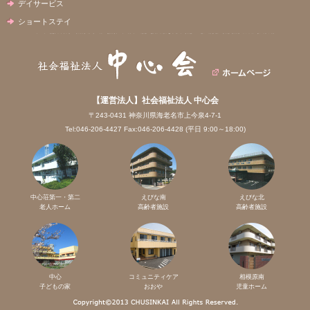
デイサービス
ショートステイ
【運営法人】社会福祉法人 中心会
〒243-0431 神奈川県海老名市上今泉4-7-1
Tel:046-206-4427 Fax:046-206-4428 (平日 9:00～18:00)
中心荘第一・第二
えびな南
えびな北
老人ホーム
高齢者施設
高齢者施設
中心
コミュニティケア
相模原南
子どもの家
おおや
児童ホーム