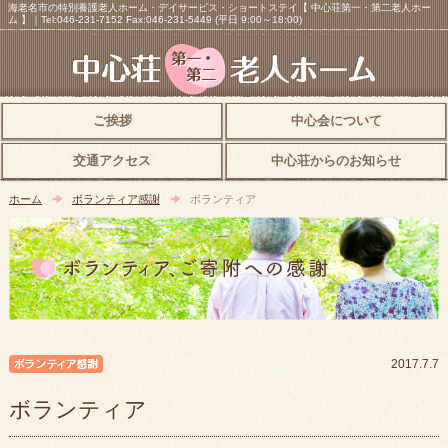
海老名市の特別養護老人ホーム・デイサービス・ショートステイ【 中心荘第一・第二老人ホー
ム 】｜Tel:046-231-7152 Fax:046-231-5449 (平日 9:00～18:00)
ご挨拶
中心会について
交通アクセス
中心荘からのお知らせ
ホーム
ボランティア感謝
ボランティア
ボランティア感謝
2017.7.7
ボランティア