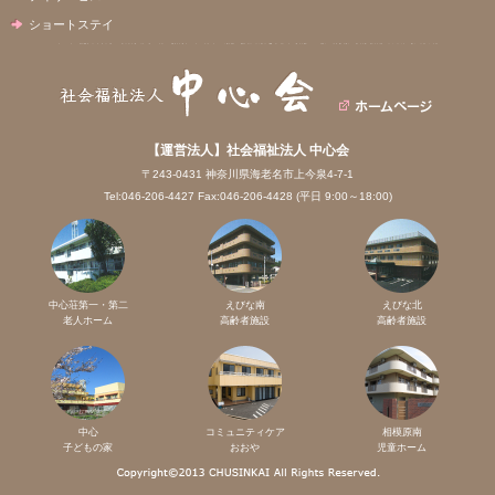
ショートステイ
【運営法人】社会福祉法人 中心会
〒243-0431 神奈川県海老名市上今泉4-7-1
Tel:046-206-4427 Fax:046-206-4428 (平日 9:00～18:00)
中心荘第一・第二
えびな南
えびな北
老人ホーム
高齢者施設
高齢者施設
中心
コミュニティケア
相模原南
子どもの家
おおや
児童ホーム