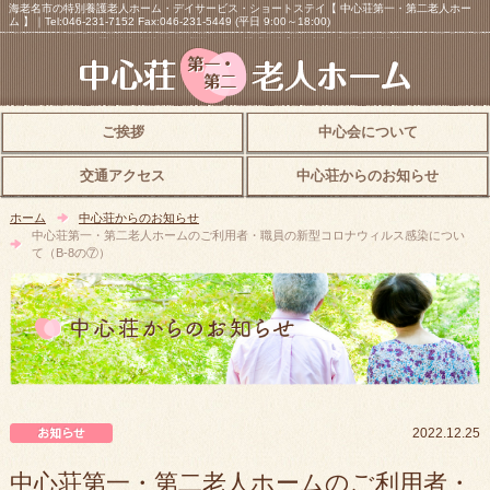
海老名市の特別養護老人ホーム・デイサービス・ショートステイ【 中心荘第一・第二老人ホー
ム 】｜Tel:046-231-7152 Fax:046-231-5449 (平日 9:00～18:00)
ご挨拶
中心会について
交通アクセス
中心荘からのお知らせ
ホーム
中心荘からのお知らせ
中心荘第一・第二老人ホームのご利用者・職員の新型コロナウィルス感染につい
て（B-8の⑦）
中心荘からのお知らせ
2022.12.25
中心荘第一・第二老人ホームのご利用者・