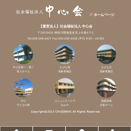
【運営法人】社会福祉法人 中心会
〒243-0431 神奈川県海老名市上今泉4-7-1
Tel:046-206-4427 Fax:046-206-4428 (平日 9:00～18:00)
中心荘第一・第二
えびな南
えびな北
老人ホーム
高齢者施設
高齢者施設
中心
コミュニティケア
相模原南
子どもの家
おおや
児童ホーム