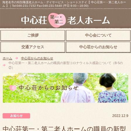
海老名市の特別養護老人ホーム・デイサービス・ショートステイ【 中心荘第一・第二老人ホー
ム 】｜Tel:046-231-7152 Fax:046-231-5449 (平日 9:00～18:00)
ご挨拶
中心会について
交通アクセス
中心荘からのお知らせ
ホーム
中心荘からのお知らせ
中心荘第一・第二老人ホームの職員の新型コロナウィルス感染について（B-5の
②）
中心荘からのお知らせ
2022.12.9
中心荘第一・第二老人ホームの職員の新型