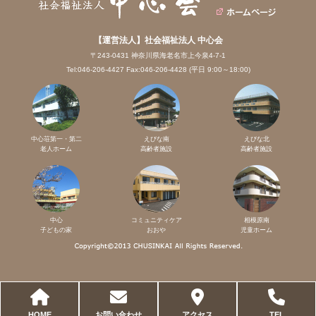
【運営法人】社会福祉法人 中心会
〒243-0431 神奈川県海老名市上今泉4-7-1
Tel:046-206-4427 Fax:046-206-4428 (平日 9:00～18:00)
中心荘第一・第二
えびな南
えびな北
老人ホーム
高齢者施設
高齢者施設
中心
コミュニティケア
相模原南
子どもの家
おおや
児童ホーム
HOME
お問い合わせ
アクセス
TEL