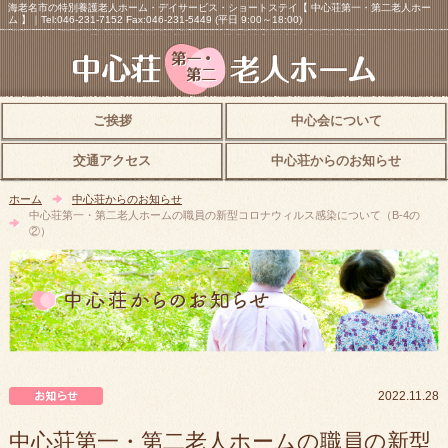
海老名市の特別養護老人ホーム・デイサービス・ショートステイ【 中心荘第一・第二老人ホー
ム 】｜Tel:046-231-7152 Fax:046-231-5449 (平日 9:00～18:00)
ご挨拶
中心会について
交通アクセス
中心荘からのお知らせ
ホーム
中心荘からのお知らせ
中心荘第一・第二老人ホームの職員の新型コロナウィルス感染について（B-4の
②）
中心荘からのお知らせ
2022.11.28
中心荘第一・第二老人ホームの職員の新型