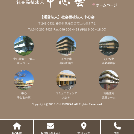
【運営法人】社会福祉法人 中心会
〒243-0431 神奈川県海老名市上今泉4-7-1
Tel:046-206-4427 Fax:046-206-4428 (平日 9:00～18:00)
中心荘第一・第二
えびな南
えびな北
老人ホーム
高齢者施設
高齢者施設
中心
コミュニティケア
相模原南
子どもの家
おおや
児童ホーム
HOME
お問い合わせ
アクセス
TEL