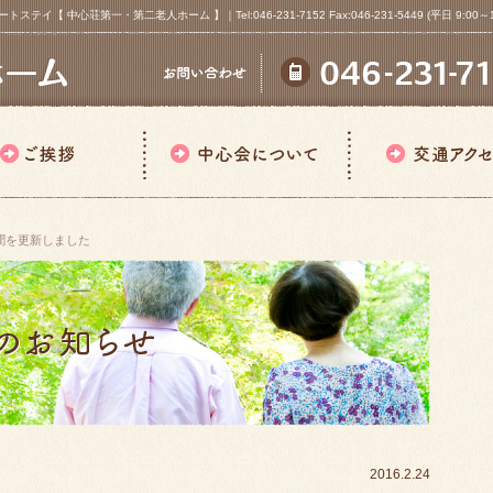
心荘第一・第二老人ホーム 】｜Tel:046-231-7152 Fax:046-231-5449 (平日 9:00～18
聞を更新しました
2016.2.24