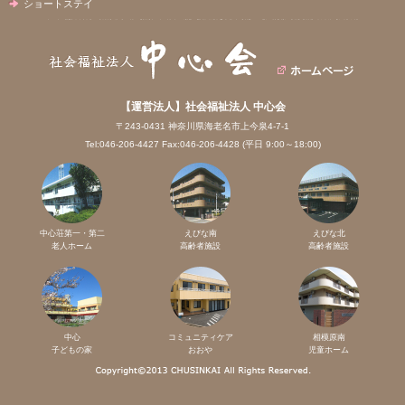
ショートステイ
【運営法人】社会福祉法人 中心会
〒243-0431 神奈川県海老名市上今泉4-7-1
Tel:046-206-4427 Fax:046-206-4428 (平日 9:00～18:00)
中心荘第一・第二
えびな南
えびな北
老人ホーム
高齢者施設
高齢者施設
中心
コミュニティケア
相模原南
子どもの家
おおや
児童ホーム