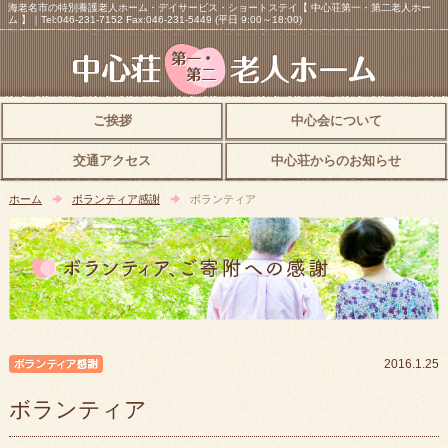
海老名市の特別養護老人ホーム・デイサービス・ショートステイ【 中心荘第一・第二老人ホー
ム 】｜Tel:046-231-7152 Fax:046-231-5449 (平日 9:00～18:00)
ご挨拶
中心会について
交通アクセス
中心荘からのお知らせ
ホーム
ボランティア感謝
ボランティア
ボランティア感謝
2016.1.25
ボランティア