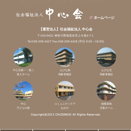
【運営法人】社会福祉法人 中心会
〒243-0431 神奈川県海老名市上今泉4-7-1
Tel:046-206-4427 Fax:046-206-4428 (平日 9:00～18:00)
中心荘第一・第二
えびな南
えびな北
老人ホーム
高齢者施設
高齢者施設
中心
コミュニティケア
相模原南
子どもの家
おおや
児童ホーム