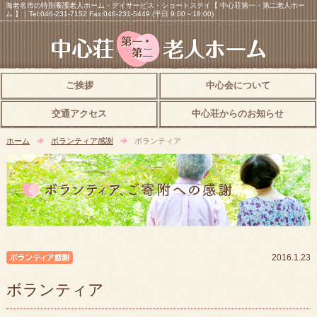
海老名市の特別養護老人ホーム・デイサービス・ショートステイ【 中心荘第一・第二老人ホー
ム 】｜Tel:046-231-7152 Fax:046-231-5449 (平日 9:00～18:00)
ご挨拶
中心会について
交通アクセス
中心荘からのお知らせ
ホーム
ボランティア感謝
ボランティア
ボランティア感謝
2016.1.23
ボランティア