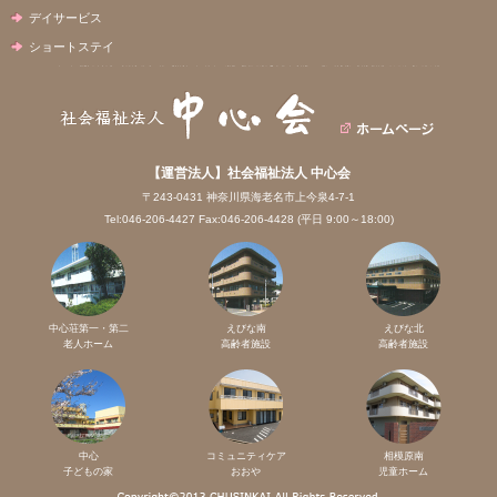
デイサービス
ショートステイ
【運営法人】社会福祉法人 中心会
〒243-0431 神奈川県海老名市上今泉4-7-1
Tel:046-206-4427 Fax:046-206-4428 (平日 9:00～18:00)
中心荘第一・第二
えびな南
えびな北
老人ホーム
高齢者施設
高齢者施設
中心
コミュニティケア
相模原南
子どもの家
おおや
児童ホーム