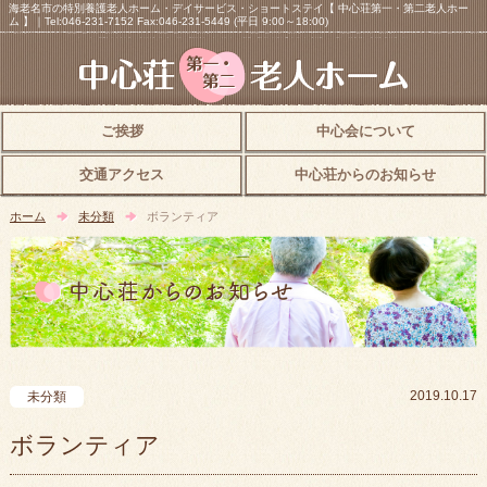
海老名市の特別養護老人ホーム・デイサービス・ショートステイ【 中心荘第一・第二老人ホー
ム 】｜Tel:046-231-7152 Fax:046-231-5449 (平日 9:00～18:00)
ご挨拶
中心会について
交通アクセス
中心荘からのお知らせ
ホーム
未分類
ボランティア
2019.10.17
未分類
ボランティア