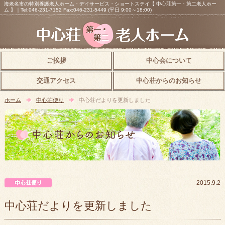
海老名市の特別養護老人ホーム・デイサービス・ショートステイ【 中心荘第一・第二老人ホー
ム 】｜Tel:046-231-7152 Fax:046-231-5449 (平日 9:00～18:00)
ご挨拶
中心会について
交通アクセス
中心荘からのお知らせ
ホーム
中心荘便り
中心荘だよりを更新しました
中心荘便り
2015.9.2
中心荘だよりを更新しました