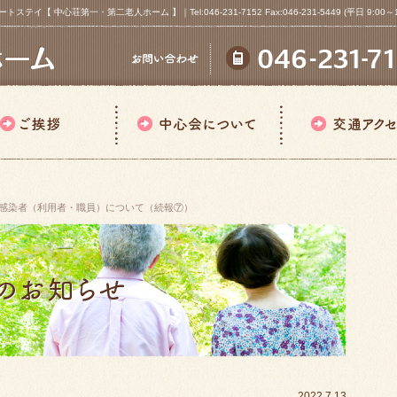
心荘第一・第二老人ホーム 】｜Tel:046-231-7152 Fax:046-231-5449 (平日 9:00～18
感染者（利用者・職員）について（続報⑦）
2022.7.13