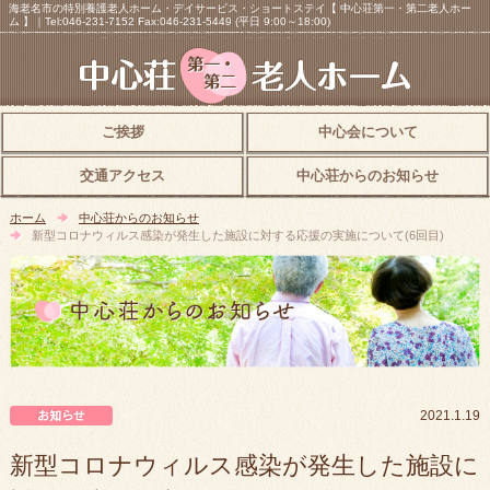
海老名市の特別養護老人ホーム・デイサービス・ショートステイ【 中心荘第一・第二老人ホー
ム 】｜Tel:046-231-7152 Fax:046-231-5449 (平日 9:00～18:00)
ご挨拶
中心会について
交通アクセス
中心荘からのお知らせ
ホーム
中心荘からのお知らせ
新型コロナウィルス感染が発生した施設に対する応援の実施について(6回目)
中心荘からのお知らせ
2021.1.19
新型コロナウィルス感染が発生した施設に