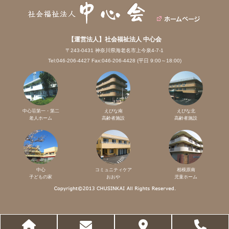
【運営法人】社会福祉法人 中心会
〒243-0431 神奈川県海老名市上今泉4-7-1
Tel:046-206-4427 Fax:046-206-4428 (平日 9:00～18:00)
中心荘第一・第二
えびな南
えびな北
老人ホーム
高齢者施設
高齢者施設
中心
コミュニティケア
相模原南
子どもの家
おおや
児童ホーム