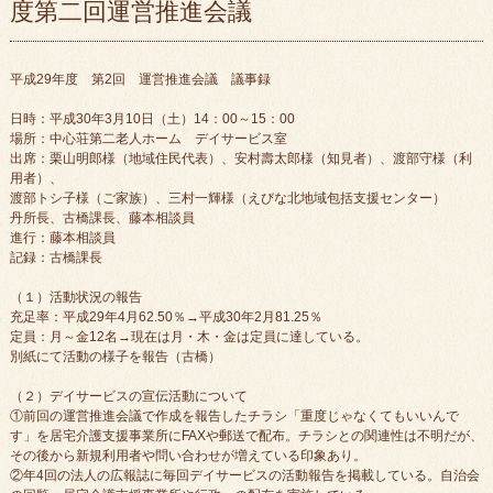
度第二回運営推進会議
平成29年度 第2回 運営推進会議 議事録
日時：平成30年3月10日（土）14：00～15：00
場所：中心荘第二老人ホーム デイサービス室
出席：栗山明郎様（地域住民代表）、安村壽太郎様（知見者）、渡部守様（利
用者）、
渡部トシ子様（ご家族）、三村一輝様（えびな北地域包括支援センター）
丹所長、古橋課長、藤本相談員
進行：藤本相談員
記録：古橋課長
（１）活動状況の報告
充足率：平成29年4月62.50％→平成30年2月81.25％
定員：月～金12名→現在は月・木・金は定員に達している。
別紙にて活動の様子を報告（古橋）
（２）デイサービスの宣伝活動について
①前回の運営推進会議で作成を報告したチラシ「重度じゃなくてもいいんで
す」を居宅介護支援事業所にFAXや郵送で配布。チラシとの関連性は不明だが、
その後から新規利用者や問い合わせが増えている印象あり。
②年4回の法人の広報誌に毎回デイサービスの活動報告を掲載している。自治会