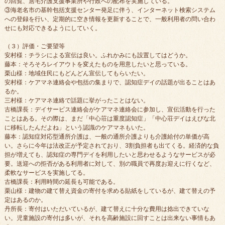
の回覧、居宅介護支援事業所や行政への配布を実施している。
③海老名市の基幹包括支援センター発足に伴う、インターネット検索システム
への登録を行い、定期的に空き情報を更新することで、一般利用者の問い合わ
せにも対応できるようにしていく。
（３）評価・ご要望等
安村様：チラシによる宣伝は良い。ふれかみにも設置してはどうか。
藤本：そろそろレイアウトを変えたものを用意したいと思っている。
栗山様：地域住民にもどんどん宣伝してもらいたい。
安村様：ケアマネ連絡会や包括の集まりで、認知症デイの話題が出ることはあ
るか。
三村様：ケアマネ連絡で話題に挙がったことはない。
古橋課長：デイサービス連絡会がケアマネ連絡会に参加し、宣伝活動を行った
ことはある。その際は、まだ「中心荘は重度認知症」「中心荘デイはえびな北
に移転したんだよね」という認識のケアマネもいた。
藤本：認知症対応型通所介護は、一般の通所介護よりも介護給付の単価が高
い。さらに今年は法改正が予定されており、3割負担者も出てくる。経済的な負
担が増えても、認知症の専門デイを利用したいと思わせるようなサービスが必
要。送迎への拒否がある利用者に対して、別の職員で再度お迎えに行くなど、
柔軟なサービスを実施してる。
古橋課長：利用時間の延長も可能である。
栗山様：建物の建て替え資金の寄付を求める貼紙をしているが、建て替えの予
定はあるのか。
丹所長：寄付はいただいているが、建て替えに十分な費用は捻出できていな
い。児童施設の寄付は多いが、それを高齢施設に回すことは出来ない事情もあ