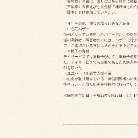
（安村様）今後は、困りごとを自発的に発信
（三浦様）今後えびな北包括で地域向けの介
（藤本）ぜひ参加していきたい。
（４）その他 施設の取り組みなど紹介
・中心荘バザー
恒例となっている中心荘バザーだが、公益的
域の高齢者・障害者の方には、バザーに行き
て、ご希望される方には送迎をする予定であ
・車椅子の寄付
デイサービスでは車椅子がなく、車椅子使用
た。デイサービスでも必要であるため購入を
付を頂いた。
・ユニバーサル就労支援事業
中心会が取り組んでいる、就労困難者への支
後そういった取り組みを積極的に行っていく
次回開催予定日：平成29年9月23日（土）14：