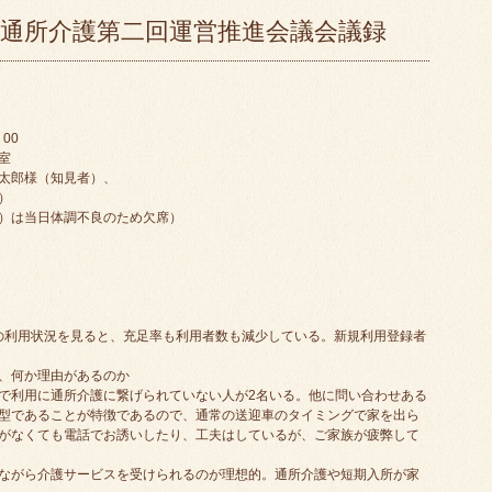
通所介護第二回運営推進会議会議録
00
室
太郎様（知見者）、
）
）は当日体調不良のため欠席）
での利用状況を見ると、充足率も利用者数も減少している。新規利用登録者
、何か理由があるのか
で利用に通所介護に繋げられていない人が2名いる。他に問い合わせある
型であることが特徴であるので、通常の送迎車のタイミングで家を出ら
がなくても電話でお誘いしたり、工夫はしているが、ご家族が疲弊して
ながら介護サービスを受けられるのが理想的。通所介護や短期入所が家