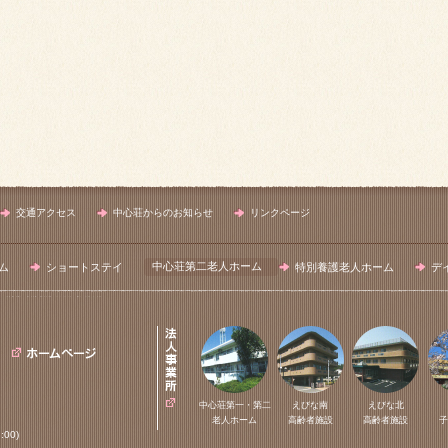
交通アクセス
中心荘からのお知らせ
リンクページ
中心荘第二老人ホーム
ム
ショートステイ
特別養護老人ホーム
デ
中心荘第一・第二
えびな南
えびな北
老人ホーム
高齢者施設
高齢者施設
子
:00)