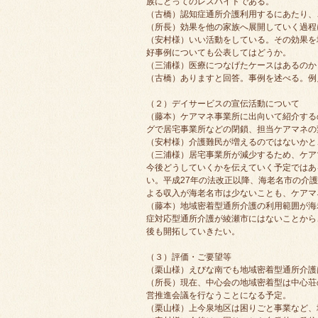
族にとってのレスパイトである。
（古橋）認知症通所介護利用するにあたり、
（所長）効果を他の家族へ展開していく過程
（安村様）いい活動をしている。その効果を
好事例についても公表してはどうか。
（三浦様）医療につなげたケースはあるのか
（古橋）ありますと回答。事例を述べる。例
（２）デイサービスの宣伝活動について
（藤本）ケアマネ事業所に出向いて紹介する
グで居宅事業所などの閉鎖、担当ケアマネの
（安村様）介護難民が増えるのではないかと
（三浦様）居宅事業所が減少するため、ケア
今後どうしていくかを伝えていく予定ではあ
い。平成27年の法改正以降、海老名市の介
よる収入が海老名市は少ないことも、ケアマ
（藤本）地域密着型通所介護の利用範囲が海
症対応型通所介護が綾瀬市にはないことから
後も開拓していきたい。
（３）評価・ご要望等
（栗山様）えびな南でも地域密着型通所介護
（所長）現在、中心会の地域密着型は中心荘
営推進会議を行なうことになる予定。
（栗山様）上今泉地区は困りごと事業など、