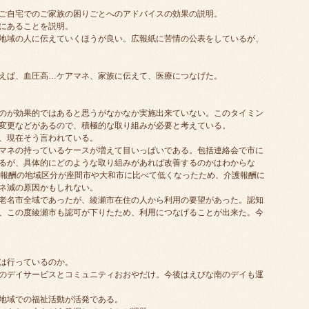
ご自宅でのご家族の困りごとへのアドバイスの効果の説明。
にあることを説明。
地域の人に伝えていくほうが良い。広報紙に苦情の公表をしているが、
えば、血圧高…ケアマネ、家族に伝えて、医療につなげた。
のが効果的ではあると思うがなかなか実施出来ていない。このタイミン
変更などがあるので、積極的な取り組みが必要と考えている。
、現在そう言われている。
マネの持っているケースが増えて目いっぱいである。包括連絡会で市に
るが、具体的にどのような取り組みがあれば改善するのかはわからな
護報酬の地域区分が座間市や大和市に比べて低くなったため、介護報酬に
ネ減の原因かもしれない。
老名市全域であったが、綾瀬市在住の人から利用の要望があった。認知
、この度綾瀬市も認可が下りたため、利用につなげることが出来た。今
は行っているのか。
のデイサービスとコミュニティおおやだけ。今後はえびな南のデイも運
地域での福祉活動が活発である。