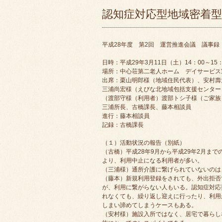
認知症対応型地域密着型
平成28年度 第2回 運営推進会議 議事録
日時：平成29年3月11日（土）14：00～15：
場所：中心荘第二老人ホーム デイサービス
出席：栗山明郎様（地域住民代表）、安村壽
三浦尚宏様（えびな北地域包括支援センター
（渡部守様（利用者）渡部トシ子様（ご家族
三浦所長、古橋課長、藤本相談員
進行：藤本相談員
記録：古橋課長
（１）活動状況の報告（別紙）
（古橋）平成28年9月から平成29年2月ま
より、利用中止になる利用者が多い。
（三浦様）通所介護に繋げられていないのは
（藤本）新規利用登録をされても、外出拒否
が、利用に繋がらない人もいる。認知症対応
れなくても、繰り返し迎えに行ったり、利用
しまい諦めてしまうケースもある。
（安村様）施設入所ではなく、居宅で暮らし