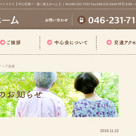
心荘第一・第二老人ホーム 】｜Tel:046-231-7152 Fax:046-231-5449 (平日 9:00～18
ティア急募
2016.11.22