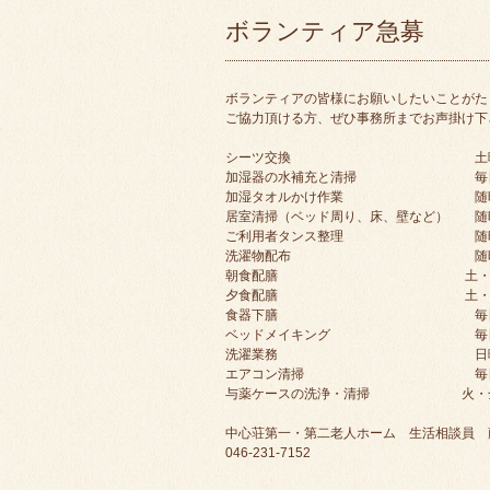
ボランティア急募
ボランティアの皆様にお願いしたいことがた
ご協力頂ける方、ぜひ事務所までお声掛け下
シーツ交換 土曜日 10：00
加湿器の水補充と清掃 毎日 
加湿タオルかけ作業 随時 1
居室清掃（ベッド周り、床、壁など） 随
ご利用者タンス整理 随時 1
洗濯物配布 随時 10
朝食配膳 土・日 8：
夕食配膳 土・日 18：
食器下膳 毎日 8：30～9：3
ベッドメイキング 毎日 1
洗濯業務 日曜日 10：00～
エアコン清掃 毎日 
与薬ケースの洗浄・清掃 火・金以外 
中心荘第一・第二老人ホーム 生活相談員 
046-231-7152