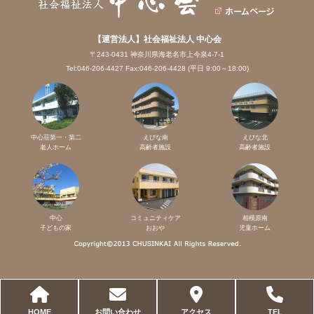
【運営法人】社会福祉法人 中心会
〒243-0431 神奈川県海老名市上今泉4-7-1
Tel:046-206-4427 Fax:046-206-4428 (平日 9:00～18:00)
中心荘第一・第二
えびな南
えびな北
老人ホーム
高齢者施設
高齢者施設
中心
コミュニティケア
相模原南
子どもの家
おおや
児童ホーム
HOME
お問い合わせ
アクセス
TEL