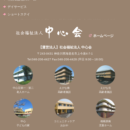
デイサービス
ショートステイ
【運営法人】社会福祉法人 中心会
〒243-0431 神奈川県海老名市上今泉4-7-1
Tel:046-206-4427 Fax:046-206-4428 (平日 9:00～18:00)
中心荘第一・第二
えびな南
えびな北
老人ホーム
高齢者施設
高齢者施設
中心
コミュニティケア
相模原南
子どもの家
おおや
児童ホーム