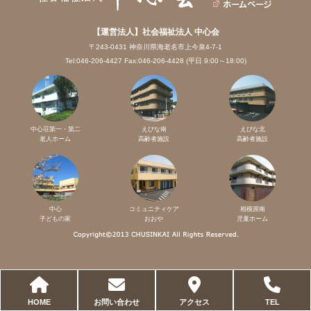
【運営法人】社会福祉法人 中心会
〒243-0431 神奈川県海老名市上今泉4-7-1
Tel:046-206-4427 Fax:046-206-4428 (平日 9:00～18:00)
中心荘第一・第二
えびな南
えびな北
老人ホーム
高齢者施設
高齢者施設
中心
コミュニティケア
相模原南
子どもの家
おおや
児童ホーム
HOME
お問い合わせ
アクセス
TEL