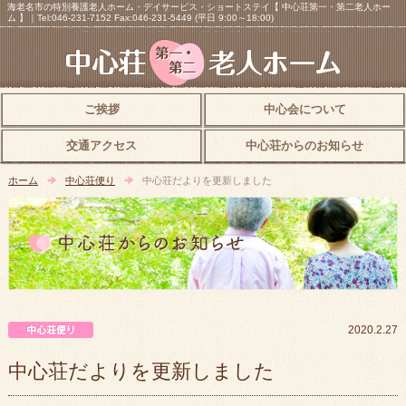
海老名市の特別養護老人ホーム・デイサービス・ショートステイ【 中心荘第一・第二老人ホー
ム 】｜Tel:046-231-7152 Fax:046-231-5449 (平日 9:00～18:00)
ご挨拶
中心会について
交通アクセス
中心荘からのお知らせ
ホーム
中心荘便り
中心荘だよりを更新しました
中心荘便り
2020.2.27
中心荘だよりを更新しました