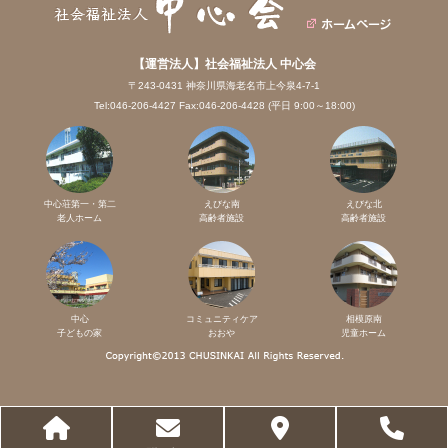
【運営法人】社会福祉法人 中心会
〒243-0431 神奈川県海老名市上今泉4-7-1
Tel:046-206-4427 Fax:046-206-4428 (平日 9:00～18:00)
中心荘第一・第二
えびな南
えびな北
老人ホーム
高齢者施設
高齢者施設
中心
コミュニティケア
相模原南
子どもの家
おおや
児童ホーム