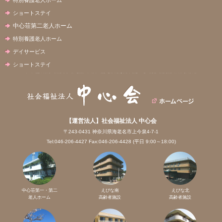
ショートステイ
中心荘第二老人ホーム
特別養護老人ホーム
デイサービス
ショートステイ
【運営法人】社会福祉法人 中心会
〒243-0431 神奈川県海老名市上今泉4-7-1
Tel:046-206-4427 Fax:046-206-4428 (平日 9:00～18:00)
中心荘第一・第二
えびな南
えびな北
老人ホーム
高齢者施設
高齢者施設