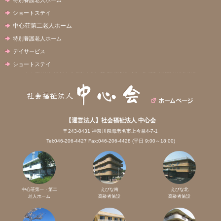
ショートステイ
中心荘第二老人ホーム
特別養護老人ホーム
デイサービス
ショートステイ
【運営法人】社会福祉法人 中心会
〒243-0431 神奈川県海老名市上今泉4-7-1
Tel:046-206-4427 Fax:046-206-4428 (平日 9:00～18:00)
中心荘第一・第二
えびな南
えびな北
老人ホーム
高齢者施設
高齢者施設