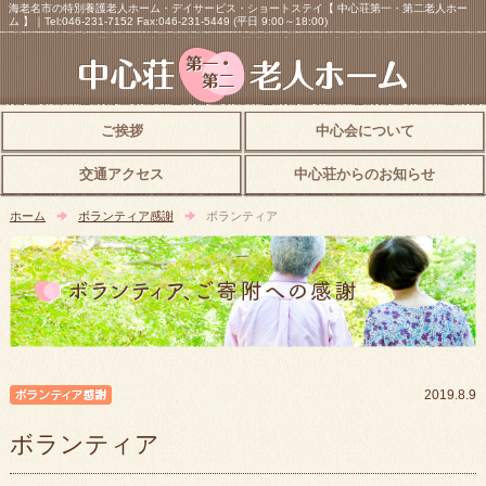
海老名市の特別養護老人ホーム・デイサービス・ショートステイ【 中心荘第一・第二老人ホー
ム 】｜Tel:046-231-7152 Fax:046-231-5449 (平日 9:00～18:00)
ご挨拶
中心会について
交通アクセス
中心荘からのお知らせ
ホーム
ボランティア感謝
ボランティア
ボランティア感謝
2019.8.9
ボランティア