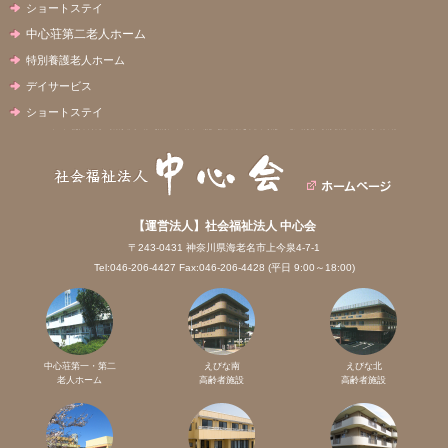
ショートステイ
中心荘第二老人ホーム
特別養護老人ホーム
デイサービス
ショートステイ
【運営法人】社会福祉法人 中心会
〒243-0431 神奈川県海老名市上今泉4-7-1
Tel:046-206-4427 Fax:046-206-4428 (平日 9:00～18:00)
中心荘第一・第二
えびな南
えびな北
老人ホーム
高齢者施設
高齢者施設