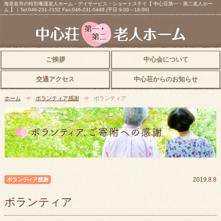
海老名市の特別養護老人ホーム・デイサービス・ショートステイ【 中心荘第一・第二老人ホー
ム 】｜Tel:046-231-7152 Fax:046-231-5449 (平日 9:00～18:00)
ご挨拶
中心会について
交通アクセス
中心荘からのお知らせ
ホーム
ボランティア感謝
ボランティア
ボランティア感謝
2019.8.8
ボランティア