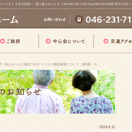
心荘第一・第二老人ホーム 】｜Tel:046-231-7152 Fax:046-231-5449 (平日 9:00～18
第一老人ホームの新型コロナウイルス感染事例について（第5類－3）
2024.6.11