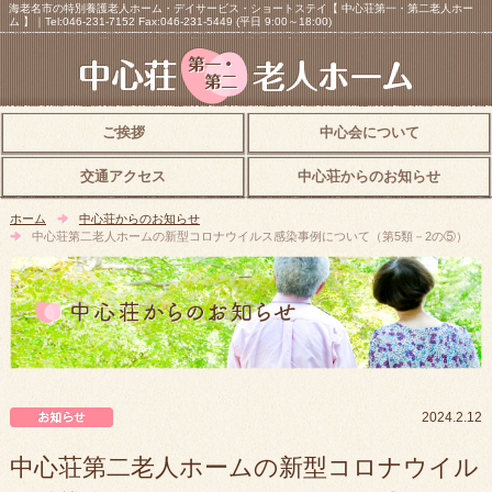
海老名市の特別養護老人ホーム・デイサービス・ショートステイ【 中心荘第一・第二老人ホー
ム 】｜Tel:046-231-7152 Fax:046-231-5449 (平日 9:00～18:00)
ご挨拶
中心会について
交通アクセス
中心荘からのお知らせ
ホーム
中心荘からのお知らせ
中心荘第二老人ホームの新型コロナウイルス感染事例について（第5類－2の⑤）
中心荘からのお知らせ
2024.2.12
中心荘第二老人ホームの新型コロナウイル