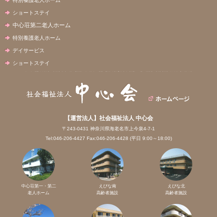
ショートステイ
中心荘第二老人ホーム
特別養護老人ホーム
デイサービス
ショートステイ
【運営法人】社会福祉法人 中心会
〒243-0431 神奈川県海老名市上今泉4-7-1
Tel:046-206-4427 Fax:046-206-4428 (平日 9:00～18:00)
中心荘第一・第二
えびな南
えびな北
老人ホーム
高齢者施設
高齢者施設