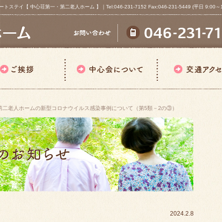
心荘第一・第二老人ホーム 】｜Tel:046-231-7152 Fax:046-231-5449 (平日 9:00～18
第二老人ホームの新型コロナウイルス感染事例について（第5類－2の③）
2024.2.8