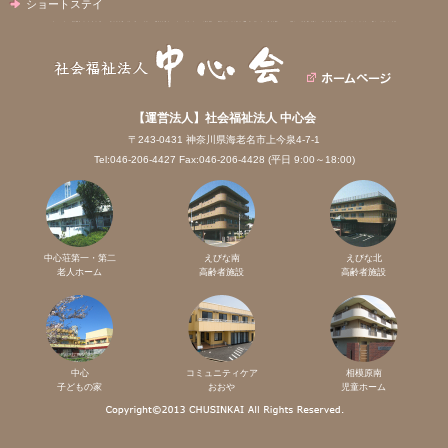
ショートステイ
【運営法人】社会福祉法人 中心会
〒243-0431 神奈川県海老名市上今泉4-7-1
Tel:046-206-4427 Fax:046-206-4428 (平日 9:00～18:00)
中心荘第一・第二
えびな南
えびな北
老人ホーム
高齢者施設
高齢者施設
中心
コミュニティケア
相模原南
子どもの家
おおや
児童ホーム